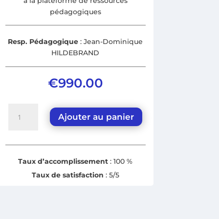
à la plateforme de ressources
pédagogiques
Resp. Pédagogique
: Jean-Dominique
HILDEBRAND
€
990.00
quantité
Ajouter au panier
de
Gérer
un
entretien
Taux d’accomplissement
: 100 %
de
Taux de satisfaction
: 5/5
vente
dans
l’immobilier
neuf